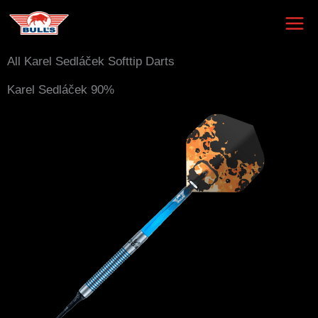
Skip
to
content
All Karel Sedláček Softtip Darts
Karel Sedláček 90%